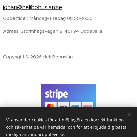
johan@helibohuslan.se
Öppettider: Måndag- Fredag 08:00-16:30
Adress: Stormhagsvägen 8, 451 94 Uddevalla
Copyright © 2026 Heli Bohuslän
Vi använder cookies för att möjliggöra en korrekt funktion
Handla tryggt med
och säkerhet på vår hemsida, och för att erbjuda dig bästa
Betallösningar från Stripe
möjliga användarupplevelse.