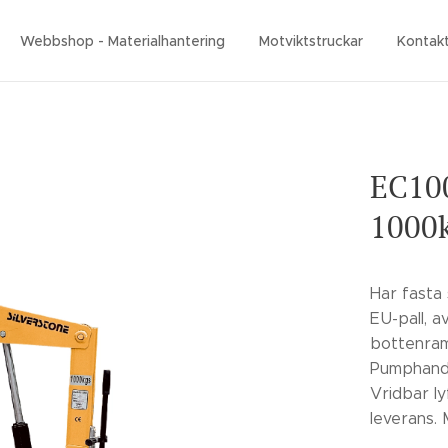
Webbshop - Materialhantering
Motviktstruckar
Kontak
EC100
1000
Har fasta
EU-pall, 
bottenram.
Pumphandt
Vridbar l
leverans. 