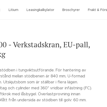
t
Litium
Leasingkalkylator
Broschyrer
Frakt & Förs
0 - Verkstadskran, EU-pall,
kg
 stödben i tungviktsutförande. För hantering av
avstånd mellan stödbenen är 840 mm, U-formad
 Utskjutsbom som är ställbar i flera lägen.
ag och cylinder med 360° vridbar infästning (FC).
yftkrok med låsbygel. Överlastprovning innan
Mått från undersida av stödben till golv: 60 mm.