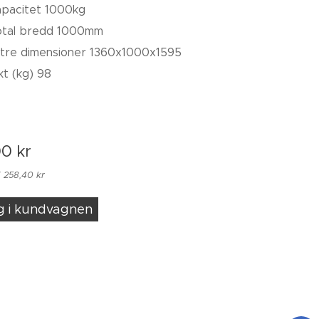
pacitet 1000kg
otal bredd 1000mm
tre dimensioner 1360x1000x1595
kt (kg) 98
00
kr
 258,40 kr
g i kundvagnen