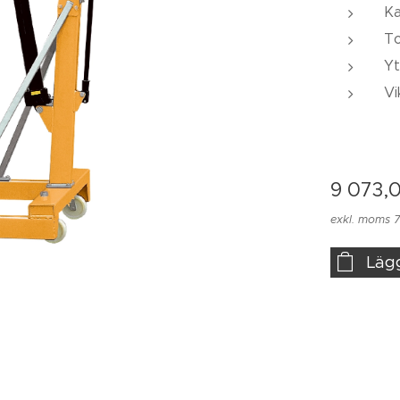
Ka
T
Yt
Vi
9 073,
exkl. moms 7
Läg