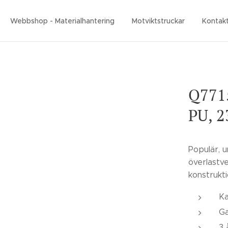
Webbshop - Materialhantering
Motviktstruckar
Kontak
Q7715
PU, 2
Populär, u
överlastve
konstrukti
Ka
Ga
3 