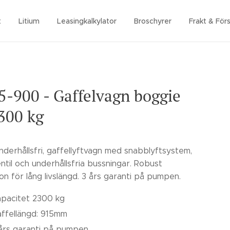
t
Litium
Leasingkalkylator
Broschyrer
Frakt & Förs
-900 - Gaffelvagn boggie
300 kg
nderhållsfri, gaffellyftvagn med snabblyftsystem,
ntil och underhållsfria bussningar. Robust
on för lång livslängd. 3 års garanti på pumpen.
pacitet 2300 kg
ffellängd: 915mm
års garanti på pumpen