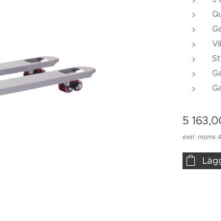
Qu
Ga
Vi
St
Ga
Ga
5 163,0
exkl. moms 4
Läg