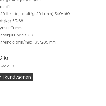
icklift
ffelbredd, totalt/gaffel (mm) 540/160
kt (kg) 65-68
yrhjul Gummi
ffelhjul Boggie PU
ffelhöjd (min/max) 85/205 mm
0
kr
 130,07 kr
g i kundvagnen