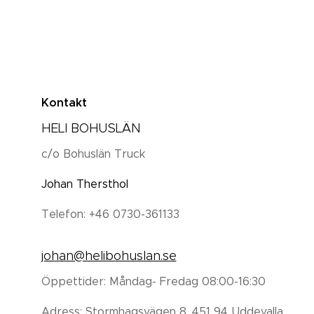
Kontakt
HELI BOHUSLÄN
c/o Bohuslän Truck
Johan Thersthol
Telefon: +46 0730-361133
johan@helibohuslan.se
Öppettider: Måndag- Fredag 08:00-16:30
Adress: Stormhagsvägen 8, 451 94 Uddevalla