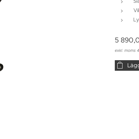
Sl
Vi
L
5 890,
exkl. moms 4
Läg