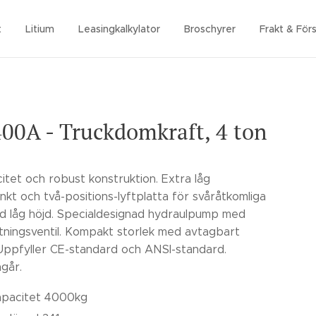
t
Litium
Leasingkalkylator
Broschyrer
Frakt & Förs
00A - Truckdomkraft, 4 ton
itet och robust konstruktion. Extra låg
kt och två-positions-lyftplatta för svåråtkomliga
ed låg höjd. Specialdesignad hydraulpump med
tningsventil. Kompakt storlek med avtagbart
Uppfyller CE-standard och ANSI-standard.
ngår.
apacitet 4000kg