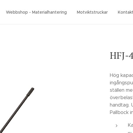
Webbshop - Materialhantering
Motviktstruckar
Kontak
HFJ-4
Hög kapac
ingångspun
ställen m
överbelas
handtag. 
Pallbock i
K