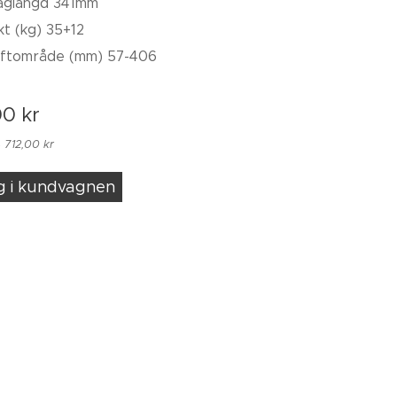
aglängd 341mm
kt (kg) 35+12
yftområde (mm) 57-406
00
kr
 712,00 kr
g i kundvagnen