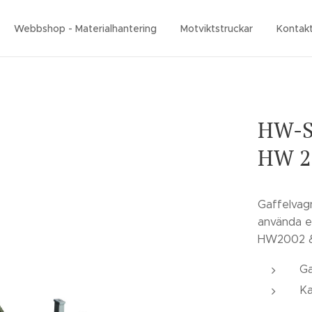
Webbshop - Materialhantering
Motviktstruckar
Kontak
HW-SV
HW 2
Gaffelvag
använda e
HW2002 
Ga
Ka