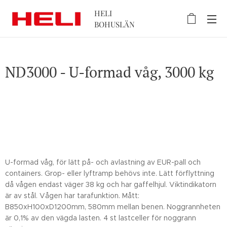
HELI
BOHUSLÄN
ND3000 - U-formad våg, 3000 kg
U-formad våg, för lätt på- och avlastning av EUR-pall och
containers. Grop- eller lyftramp behövs inte. Lätt förflyttning
då vågen endast väger 38 kg och har gaffelhjul. Viktindikatorn
är av stål. Vågen har tarafunktion. Mått:
B850xH100xD1200mm, 580mm mellan benen. Noggrannheten
är 0,1% av den vägda lasten. 4 st lastceller för noggrann