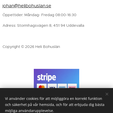
johan@helibohuslan.se
Öppettider: Måndag- Fredag 08:00-16:30
Adress: Stormhagsvägen 8, 451 94 Uddevalla
Copyright © 2026 Heli Bohuslän
Vi använder cookies för att möjliggöra en korrekt funktion
Handla tryggt med
och säkerhet på vår hemsida, och för att erbjuda dig bästa
Betallösningar från Stripe
möjliga användarupplevelse.