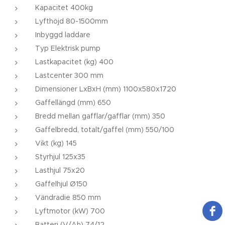
Kapacitet 400kg
Lyfthöjd 80-1500mm
Inbyggd laddare
Typ Elektrisk pump
Lastkapacitet (kg) 400
Lastcenter 300 mm
Dimensioner LxBxH (mm) 1100x580x1720
Gaffellängd (mm) 650
Bredd mellan gafflar/gafflar (mm) 350
Gaffelbredd, totalt/gaffel (mm) 550/100
Vikt (kg) 145
Styrhjul 125x35
Lasthjul 75x20
Gaffelhjul Ø150
Vändradie 850 mm
Lyftmotor (kW) 700
Batteri (V/Ah) 74/12