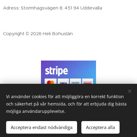
Adress: Stormhagsvägen 8, 451 94 Uddevalla
Copyright © 2026 Heli Bohuslän
Vi använder cookies för att möjliggöra en korrekt funktion
Handla tryggt med
och säkerhet på vår hemsida, och för att erbjuda dig bästa
Betallösningar från Stripe
möjliga användarupplevelse.
& Klarna
Acceptera endast nödvändiga
Acceptera alla
Lägg i kundvagnen
Cookies